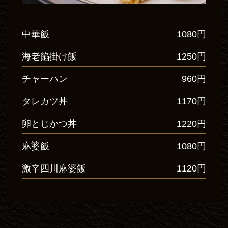
中華飯
1080円
海老餡掛け飯
1250円
チャーハン
960円
タレカツ丼
1170円
卵とじかつ丼
1220円
麻婆飯
1080円
激辛四川麻婆飯
1120円